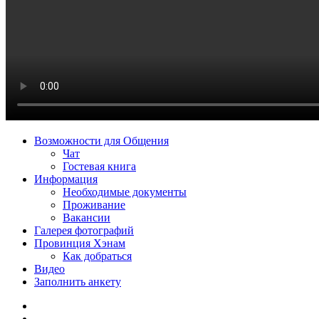
Возможности для Общения
Чат
Гостевая книга
Информация
Необходимые документы
Проживание
Вакансии
Галерея фотографий
Провинция Хэнам
Как добраться
Видео
Заполнить анкету