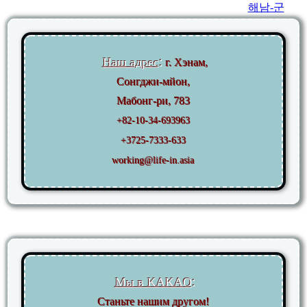
해남-군
:
Наш адрес
г. Хэнам,
Сонгджи-мйон,
Мабонг-ри, 783
+82-10-34-693963
+3725-7333-633
working
@life-in.asia
:
Мы в KAKAO
Станьте нашим другом!